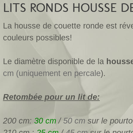
LITS RONDS HOUSSE D
La housse de couette ronde est réve
couleurs possibles!
Le diamètre disponible de la
housse
cm (uniquement en percale
).
Retombée pour un lit de:
200 cm:
30 cm
/
50 cm
sur le pourto
210 cm :
25 cm
/
45 cm
sur le pourt