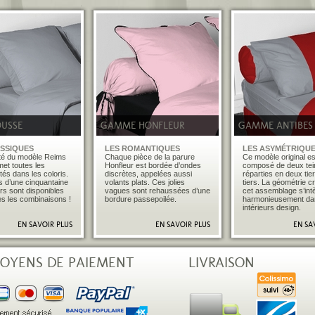
�
�
OUSSE
GAMME HONFLEUR
GAMME ANTIBES
ASSIQUES
LES ROMANTIQUES
LES ASYMÉTRIQU
té du modèle Reims
Chaque pièce de la parure
Ce modèle original es
et toutes les
Honfleur est bordée d’ondes
composé de deux tei
tés dans les coloris.
discrètes, appelées aussi
réparties en deux tie
 d’une cinquantaine
volants plats. Ces jolies
tiers. La géométrie c
rs sont disponibles
vagues sont rehaussées d’une
cet assemblage s’int
es les combinaisons !
bordure passepoilée.
harmonieusement da
intérieurs design.
EN SAVOIR PLUS
EN SAVOIR PLUS
EN SA
�
�
OYENS DE PAIEMENT
LIVRAISON