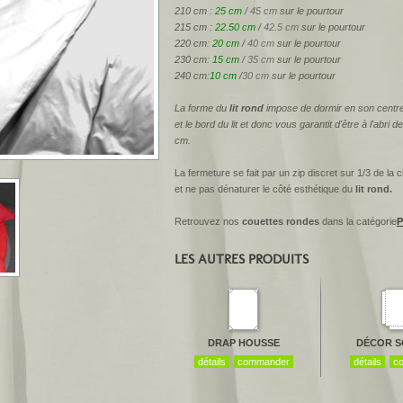
210 cm :
25 cm
/
45 cm
sur le pourtour
215 cm :
22.50 cm
/
42.5 cm
sur le pourtour
220 cm:
20 cm
/
40 cm
sur le pourtour
230 cm:
15 cm
/
35 cm
sur le pourtour
240 cm:
10 cm
/
30 cm
sur le pourtour
La forme du
lit rond
impose de dormir en son centre,
et le bord du lit et donc vous garantit d'être à l'ab
cm.
La fermeture se fait par un zip discret sur 1/3 de la ci
et ne pas dénaturer le côté esthétique du
lit rond.
Retrouvez nos
couettes rondes
dans la catégorie
P
LES AUTRES PRODUITS
DRAP HOUSSE
DÉCOR S
détails
commander
détails
c