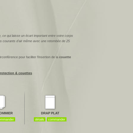
 ce qui laisse un écart important entre votre corps
ri des courants d'air même avec une retombée de 25
rconférence pour faciliter l'insertion de la
couette
rotection & couettes
OMMIER
DRAP PLAT
ommander
détails
commander