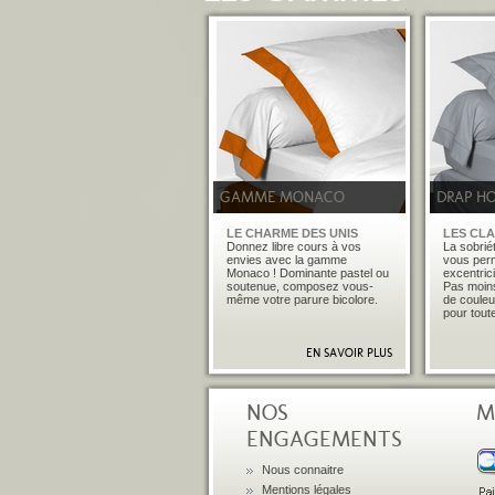
�
GAMME MONACO
DRAP H
LE CHARME DES UNIS
LES CL
Donnez libre cours à vos
La sobrié
envies avec la gamme
vous perm
Monaco ! Dominante pastel ou
excentrici
soutenue, composez vous-
Pas moins
même votre parure bicolore.
de couleu
pour tout
EN SAVOIR PLUS
�
NOS
M
ENGAGEMENTS
Nous connaitre
Mentions légales