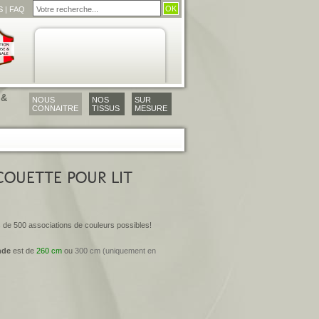
S
|
FAQ
 &
NOUS
NOS
SUR
CONNAITRE
TISSUS
MESURE
COUETTE POUR LIT
 de 500 associations de couleurs possibles!
nde
est de
260 cm
ou
300 cm (uniquement en