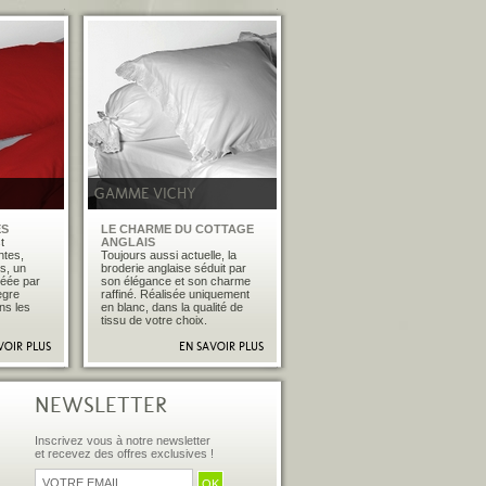
�
�
GAMME VICHY
ES
LE CHARME DU COTTAGE
t
ANGLAIS
ntes,
Toujours aussi actuelle, la
rs, un
broderie anglaise séduit par
réée par
son élégance et son charme
ègre
raffiné. Réalisée uniquement
ns les
en blanc, dans la qualité de
tissu de votre choix.
VOIR PLUS
EN SAVOIR PLUS
�
�
NEWSLETTER
Inscrivez vous à notre newsletter
et recevez des offres exclusives !