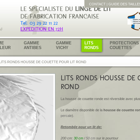
CONTACT
|
GUIDE DES TAILLE
LE SPECIALISTE DU
LINGE DE LIT
DE FABRICATION FRANÇAISE
Tél: 03 29 22 11 22
EXPEDITION EN 72H
ME
GAMME
GAMME
LITS
PROTECTIONS
LEUR
ANTIBES
VICHY
RONDS
COUETTES
LITS RONDS HOUSSE DE COUETTE POUR LIT ROND
LITS RONDS HOUSSE DE 
ROND
La housse de couette ronde est réversible avec plus
Le diamètre disponible de la
housse de couette ro
percale
).
Retombée pour un lit de:
200 cm:
30 cm
/
50 cm
sur le pourtour