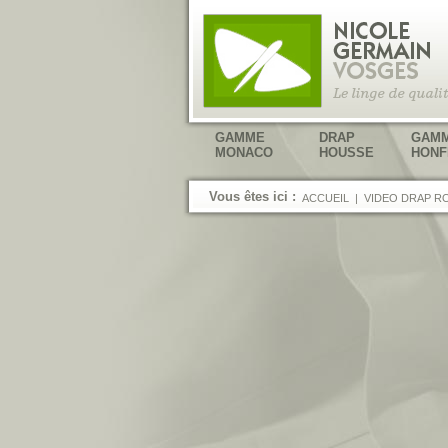
GAMME
DRAP
GAM
MONACO
HOUSSE
HONF
Vous êtes ici :
ACCUEIL
|
VIDEO DRAP R