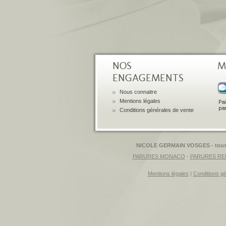
NOS
M
ENGAGEMENTS
Nous connaitre
Mentions légales
Conditions générales de vente
NICOLE GERMAIN VOSGES - tous d
PARURES MONACO
-
PARURES RE
Mentions légales
|
Conditions g