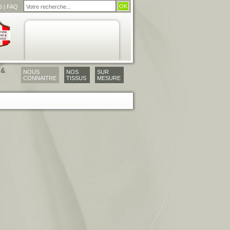
S
|
FAQ
 &
NOUS
NOS
SUR
CONNAITRE
TISSUS
MESURE