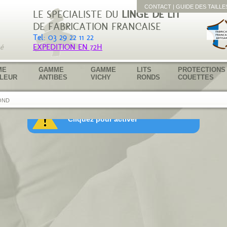
CONTACT
|
GUIDE DES TAILLE
LE SPECIALISTE DU
LINGE DE LIT
DE FABRICATION FRANÇAISE
Tél: 03 29 22 11 22
EXPEDITION EN 72H
ME
GAMME
GAMME
LITS
PROTECTIONS
LEUR
ANTIBES
VICHY
RONDS
COUETTES
OND