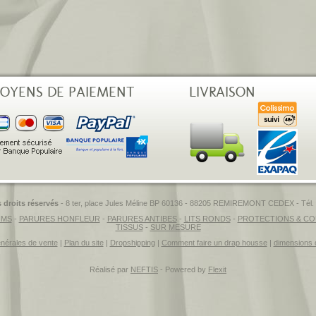
OYENS DE PAIEMENT
LIVRAISON
roits réservés
- 8 ter, place Jules Méline BP 60136 - 88205 REMIREMONT CEDEX - Tél. 0
IMS
-
PARURES HONFLEUR
-
PARURES ANTIBES
-
LITS RONDS
-
PROTECTIONS & CO
TISSUS
-
SUR MESURE
énérales de vente
|
Plan du site
|
Dropshipping
|
Comment faire un drap housse
|
dimensions 
Réalisé par
NEFTIS
- Powered by
Flexit