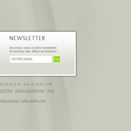
NEWSLETTER
Inscrivez vous à notre newsletter
et recevez des offres exclusives !
3 29 22 11 22 - Fax. 03 29 62 17 88
UETTES
-
NOUS CONNAITRE
-
NOS
draps housse
|
video draps rond